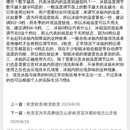
哪些？数字越高，代表冰箱内的温度就越低吗？一、冰箱温度调节
数字越大越冷吗是的，一般温度调节器上的数字越大就会越冷。在
日常使用过程中，用户需要结合环境温度，来调节冰箱内的温度，
比如夏季，因为环境温度较高，所以冰箱中的温度要低一些，建议
调到2~3档；而冬季的环境温度较低，所以冰箱温度可以不用太
低，建议调到4~5档。二、冰箱0档位代表什么1、冰箱温控器如果
调节在0这个档位，那么代表的就是处于关闭状态，因为0档位是
不会起到冰箱内部降温的这种效果，一般在给冰箱内部做清洗或者
是维修时才会将档位调节到0。2欧意、正常情况下冰箱的档位调
节正常都是在1~6档左右的，现在不少智能冰箱也都是带自动调节
温度的功能，所以相比较起来，智能冰箱的便捷度也会更加的高。
三、冰箱的正确使用方式1、除了需要注意冰箱温度调节以外，我
们也是需要注意对冰箱内部进行清洗和保养，不保养的冰箱长时间
使用之后也会出现排水孔堵塞，冰箱内部出现异味的这种现象。
2、清洗冰箱与保养的时间正常控制在每半年左右一次，不过具体
的也可以根据个人的实际生活习惯&
上一篇：
欧意欧意/欧意欧意
2025/6/30
下一篇：
欧意宜兴市高塍镇怎么读\欧意宜兴紫砂壶怎么开壶
2025/6/18