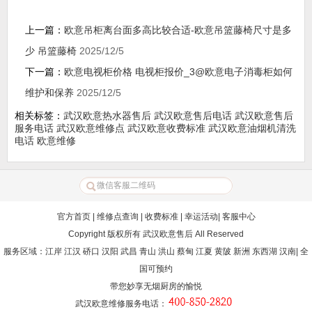
上一篇：
欧意吊柜离台面多高比较合适-欧意吊篮藤椅尺寸是多
少 吊篮藤椅
2025/12/5
下一篇：
欧意电视柜价格 电视柜报价_3@欧意电子消毒柜如何
维护和保养
2025/12/5
相关标签：
武汉欧意热水器售后
武汉欧意售后电话
武汉欧意售后
服务电话
武汉欧意维修点
武汉欧意收费标准
武汉欧意油烟机清洗
电话
欧意维修
官方首页
|
维修点查询
|
收费标准
|
幸运活动
|
客服中心
Copyright 版权所有
武汉欧意售后
All Reserved
服务区域：江岸 江汉 硚口 汉阳 武昌 青山 洪山 蔡甸 江夏 黄陂 新洲 东西湖 汉南| 全
国可预约
带您妙享无烟厨房的愉悦
武汉欧意维修服务电话
：