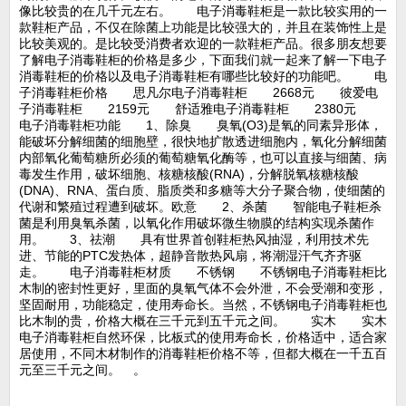
像比较贵的在几千元左右。 电子消毒鞋柜是一款比较实用的一
款鞋柜产品，不仅在除菌上功能是比较强大的，并且在装饰性上是
比较美观的。是比较受消费者欢迎的一款鞋柜产品。很多朋友想要
了解电子消毒鞋柜的价格是多少，下面我们就一起来了解一下电子
消毒鞋柜的价格以及电子消毒鞋柜有哪些比较好的功能吧。 电
子消毒鞋柜价格 思凡尔电子消毒鞋柜 2668元 彼爱电
子消毒鞋柜 2159元 舒适雅电子消毒鞋柜 2380元
电子消毒鞋柜功能 1、除臭 臭氧(O3)是氧的同素异形体，
能破坏分解细菌的细胞壁，很快地扩散透进细胞内，氧化分解细菌
内部氧化葡萄糖所必须的葡萄糖氧化酶等，也可以直接与细菌、病
毒发生作用，破坏细胞、核糖核酸(RNA)，分解脱氧核糖核酸
(DNA)、RNA、蛋白质、脂质类和多糖等大分子聚合物，使细菌的
代谢和繁殖过程遭到破坏。欧意 2、杀菌 智能电子鞋柜杀
菌是利用臭氧杀菌，以氧化作用破坏微生物膜的结构实现杀菌作
用。 3、祛潮 具有世界首创鞋柜热风抽湿，利用技术先
进、节能的PTC发热体，超静音散热风扇，将潮湿汗气齐齐驱
走。 电子消毒鞋柜材质 不锈钢 不锈钢电子消毒鞋柜比
木制的密封性更好，里面的臭氧气体不会外泄，不会受潮和变形，
坚固耐用，功能稳定，使用寿命长。当然，不锈钢电子消毒鞋柜也
比木制的贵，价格大概在三千元到五千元之间。 实木 实木
电子消毒鞋柜自然环保，比板式的使用寿命长，价格适中，适合家
居使用，不同木材制作的消毒鞋柜价格不等，但都大概在一千五百
元至三千元之间。 。