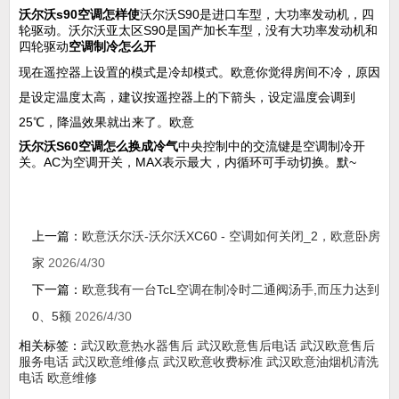
沃尔沃s90空调怎样使
沃尔沃S90是进口车型，大功率发动机，四
轮驱动。沃尔沃亚太区S90是国产加长车型，没有大功率发动机和
四轮驱动
空调制冷怎么开
现在遥控器上设置的模式是冷却模式。欧意你觉得房间不冷，原因
是设定温度太高，建议按遥控器上的下箭头，设定温度会调到
25℃，降温效果就出来了。欧意
沃尔沃S60空调怎么换成冷气
中央控制中的交流键是空调制冷开
关。AC为空调开关，MAX表示最大，内循环可手动切换。默~
上一篇：
欧意沃尔沃-沃尔沃XC60 - 空调如何关闭_2，欧意卧房
家
2026/4/30
下一篇：
欧意我有一台TcL空调在制冷时二通阀汤手,而压力达到
0、5额
2026/4/30
相关标签：
武汉欧意热水器售后
武汉欧意售后电话
武汉欧意售后
服务电话
武汉欧意维修点
武汉欧意收费标准
武汉欧意油烟机清洗
电话
欧意维修